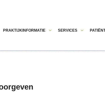
nu
PRAKTIJKINFORMATIE
SERVICES
PATIËN
Praktijkinformatie
Services
submenu
submenu
doorgeven