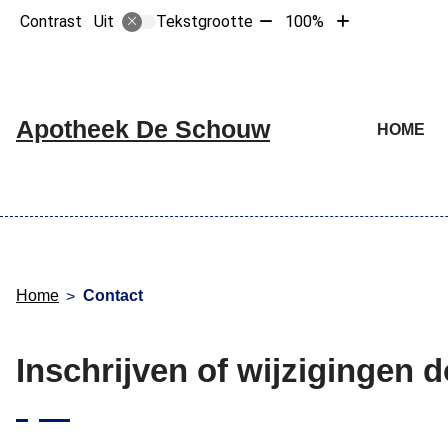
Tekst
Tekst
Contrast
Tekstgrootte
100%
Uit
verkleinen
vergroten
met
met
10%
10%
Hoofdme
Apotheek De Schouw
HOME
Home
Contact
Inschrijven of wijzigingen 