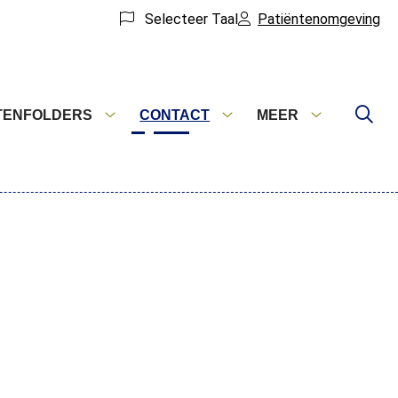
Selecteer Taal
Patiëntenomgeving
TENFOLDERS
CONTACT
MEER
Patiëntenfolders
Contact
Meer
submenu
submenu
submenu