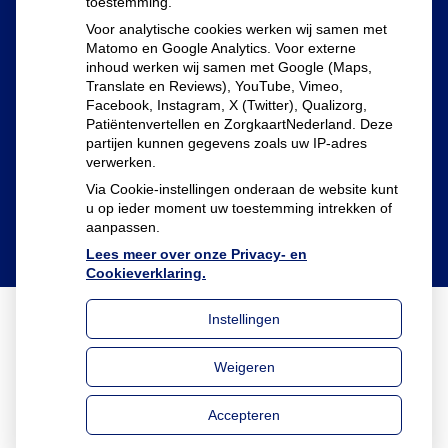
toestemming.
Beverveen 501
Voor analytische cookies werken wij samen met
3205AG Spijkenisse
Matomo en Google Analytics. Voor externe
inhoud werken wij samen met Google (Maps,
Translate en Reviews), YouTube, Vimeo,
Tel:
0181-635333
Facebook, Instagram, X (Twitter), Qualizorg,
E-mail:
apotheek@apotheekdeschouw.nl
Patiëntenvertellen en ZorgkaartNederland. Deze
partijen kunnen gegevens zoals uw IP-adres
verwerken.
Via Cookie-instellingen onderaan de website kunt
u op ieder moment uw toestemming intrekken of
aanpassen.
Lees meer over onze Privacy- en
Cookieverklaring.
Instellingen
Uw Zorg Online
|
Beheer
Weigeren
Privacy verklaring
|
Cookie-instellingen
|
Voorwaarden
Accepteren